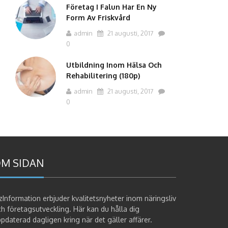
Företag I Falun Har En Ny
Form Av Friskvård
admin
21 augusti, 2017
0
Utbildning Inom Hälsa Och
Rehabilitering (180p)
admin
21 augusti, 2017
0
M SIDAN
zInformation erbjuder kvalitetsnyheter inom näringsliv
h företagsutveckling. Här kan du hålla dig
pdaterad dagligen kring när det gäller affärer.