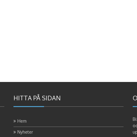
HITTA PÅ SIDAN
O
Bi
Hem
oc
Nyheter
up