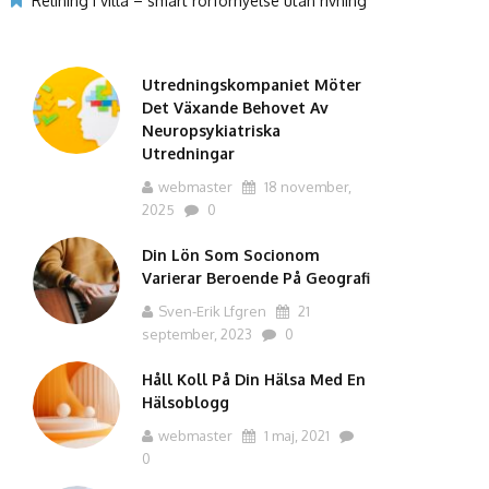
Relining i villa – smart rörförnyelse utan rivning
Utredningskompaniet Möter
Det Växande Behovet Av
Neuropsykiatriska
Utredningar
webmaster
18 november,
2025
0
Din Lön Som Socionom
Varierar Beroende På Geografi
Sven-Erik Lfgren
21
september, 2023
0
Håll Koll På Din Hälsa Med En
Hälsoblogg
webmaster
1 maj, 2021
0