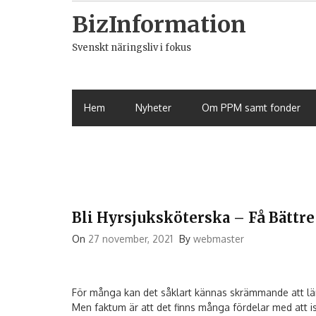
Skip
BizInformation
to
content
Svenskt näringsliv i fokus
Hem
Nyheter
Om PPM samt fonder
Bli Hyrsjuksköterska – Få Bättre
On
27 november, 2021
By
webmaster
För många kan det såklart kännas skrämmande att läm
Men faktum är att det finns många fördelar med att is