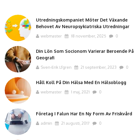
Utredningskompaniet Möter Det Växande
Behovet Av Neuropsykiatriska Utredningar
webmaster
18 november, 2025
0
Din Lön Som Socionom Varierar Beroende På
Geografi
Sven-Erik Lfgren
21 september, 2023
0
Håll Koll På Din Hälsa Med En Hälsoblogg
webmaster
1 maj, 2021
0
Företag I Falun Har En Ny Form Av Friskvård
admin
21 augusti, 2017
0