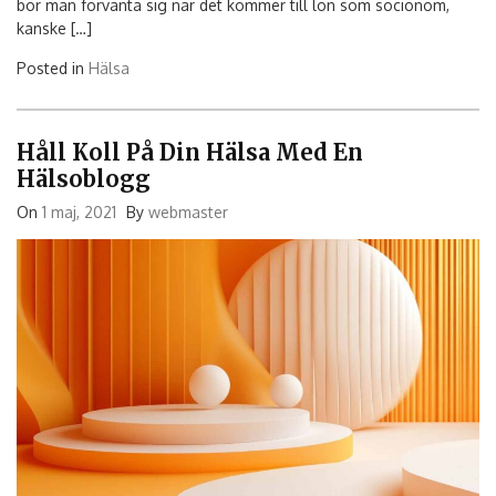
bör man förvänta sig när det kommer till lön som socionom,
kanske […]
Posted in
Hälsa
Håll Koll På Din Hälsa Med En
Hälsoblogg
On
1 maj, 2021
By
webmaster